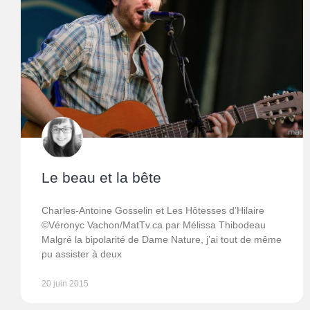
Le beau et la bête
Charles-Antoine Gosselin et Les Hôtesses d’Hilaire
©Véronyc Vachon/MatTv.ca par Mélissa Thibodeau
Malgré la bipolarité de Dame Nature, j’ai tout de même
pu assister à deux
20 juin 2015