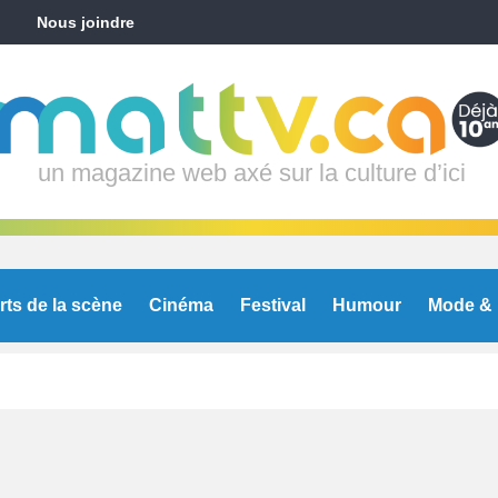
Nous joindre
un magazine web axé sur la culture d’ici
rts de la scène
Cinéma
Festival
Humour
Mode & 