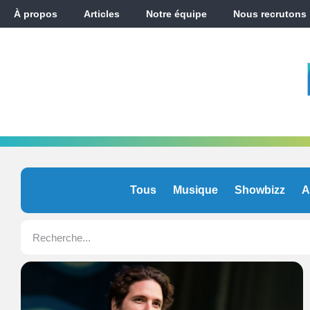
À propos
Articles
Notre équipe
Nous recrutons
Tous
Musique
Showbizz
A