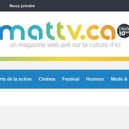
Nous joindre
un magazine web axé sur la culture d’ici
rts de la scène
Cinéma
Festival
Humour
Mode & 