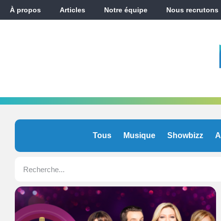
À propos
Articles
Notre équipe
Nous recrutons
Tous
Musique
Showbizz
A