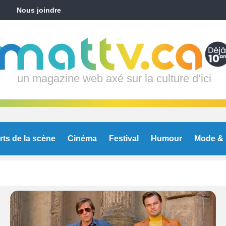
Nous joindre
un magazine web axé sur la culture d’ici
rts de la scène
Cinéma
Festival
Humour
Mode & 