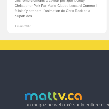
Des remerciements à saveur politique ©Getty /
Christopher Polk Par Marie-Claude Lessard Comme il
fallait s’y attendre, l’animation de Chris Rock et la
plupart des
1 mars 2016
un magazine web axé sur la culture d’ici