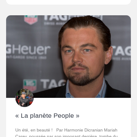
« La planète People »
Un été, en beauté ! Par Harmonie Dicranian Mariah
Carey, poussée par son imposant derrière, tombe du