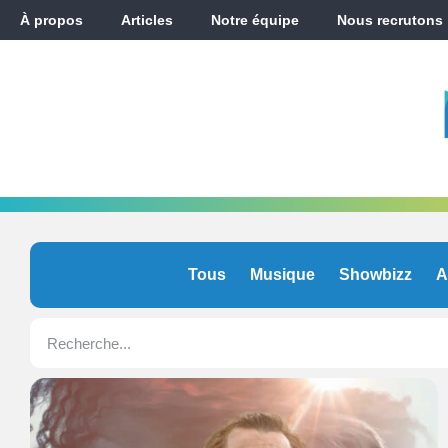
À propos
Articles
Notre équipe
Nous recrutons
Tous
Musique
Showbizz
A