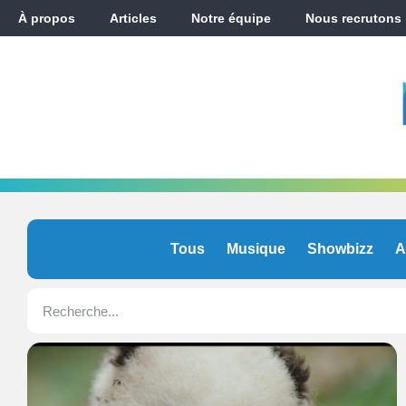
À propos
Articles
Notre équipe
Nous recrutons
Tous
Musique
Showbizz
A