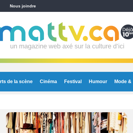
Nous joindre
un magazine web axé sur la culture d’ici
rts de la scène
Cinéma
Festival
Humour
Mode & 