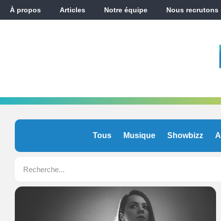
À propos
Articles
Notre équipe
Nous recrutons
Tous
Musique
Showbizz
A