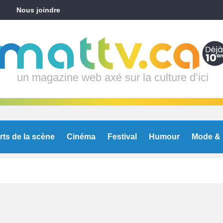
Nous joindre
un magazine web axé sur la culture d’ici
rts de la scène
Cinéma
Festival
Humour
Mode & 