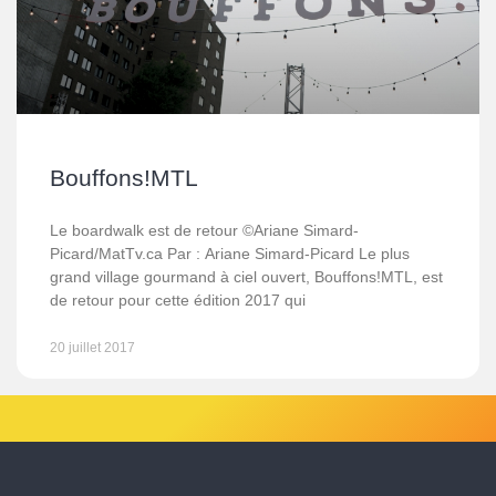
Bouffons!MTL
Le boardwalk est de retour ©Ariane Simard-
Picard/MatTv.ca Par : Ariane Simard-Picard Le plus
grand village gourmand à ciel ouvert, Bouffons!MTL, est
de retour pour cette édition 2017 qui
20 juillet 2017