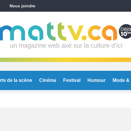
Nous joindre
un magazine web axé sur la culture d’ici
rts de la scène
Cinéma
Festival
Humour
Mode & 