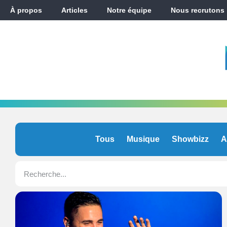
À propos
Articles
Notre équipe
Nous recrutons
Tous
Musique
Showbizz
A