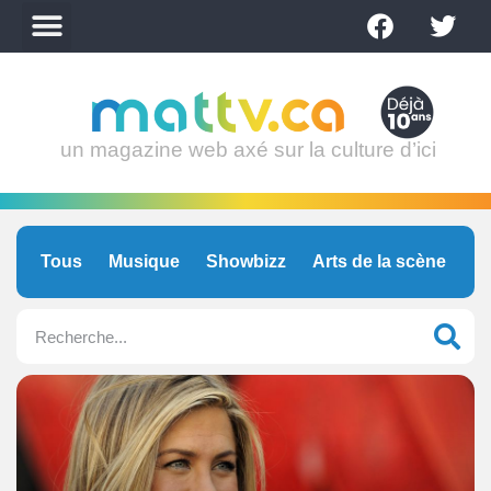
un magazine web axé sur la culture d’ici
Tous
Musique
Showbizz
Arts de la scène
C