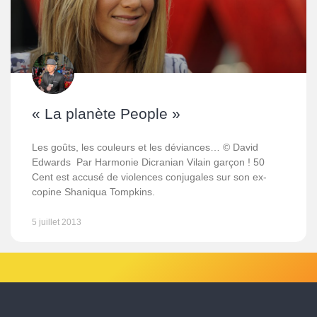
« La planète People »
Les goûts, les couleurs et les déviances… © David
Edwards Par Harmonie Dicranian Vilain garçon ! 50
Cent est accusé de violences conjugales sur son ex-
copine Shaniqua Tompkins.
5 juillet 2013