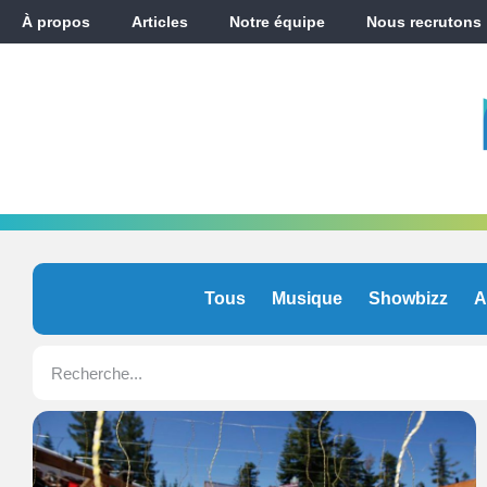
À propos
Articles
Notre équipe
Nous recrutons
Tous
Musique
Showbizz
A