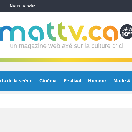
Nous joindre
un magazine web axé sur la culture d’ici
rts de la scène
Cinéma
Festival
Humour
Mode & 