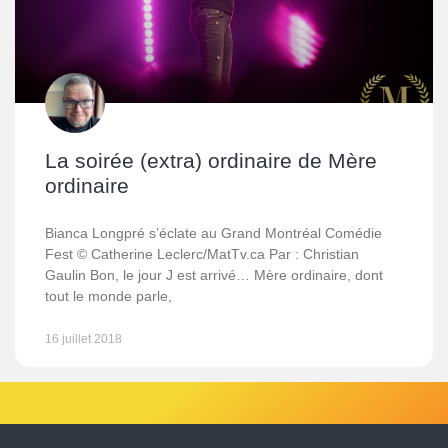
La soirée (extra) ordinaire de Mère
ordinaire
Bianca Longpré s’éclate au Grand Montréal Comédie
Fest © Catherine Leclerc/MatTv.ca Par : Christian
Gaulin Bon, le jour J est arrivé… Mère ordinaire, dont
tout le monde parle,
16 juillet 2018