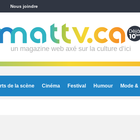
Nous joindre
un magazine web axé sur la culture d’ici
rts de la scène
Cinéma
Festival
Humour
Mode & 