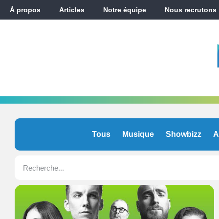
À propos
Articles
Notre équipe
Nous recrutons
Tous
Musique
Showbizz
A