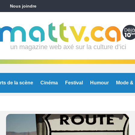
Nous joindre
un magazine web axé sur la culture d’ici
rts de la scène
Cinéma
Festival
Humour
Mode & 