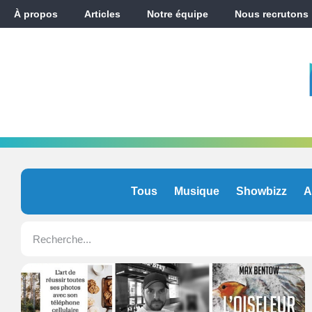
À propos
Articles
Notre équipe
Nous recrutons
Tous
Musique
Showbizz
A