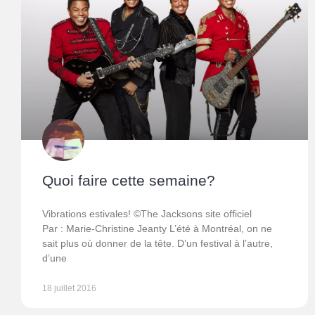
Quoi faire cette semaine?
Vibrations estivales! ©The Jacksons site officiel
Par : Marie-Christine Jeanty L’été à Montréal, on ne
sait plus où donner de la tête. D’un festival à l’autre,
d’une
18 juillet 2016