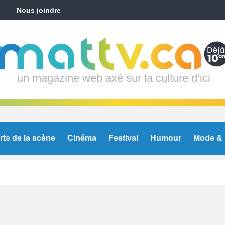
Nous joindre
un magazine web axé sur la culture d’ici
rts de la scène
Cinéma
Festival
Humour
Mode & 