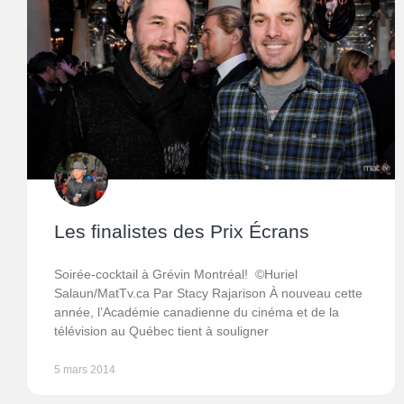
Les finalistes des Prix Écrans
Soirée-cocktail à Grévin Montréal! ©Huriel
Salaun/MatTv.ca Par Stacy Rajarison À nouveau cette
année, l’Académie canadienne du cinéma et de la
télévision au Québec tient à souligner
5 mars 2014