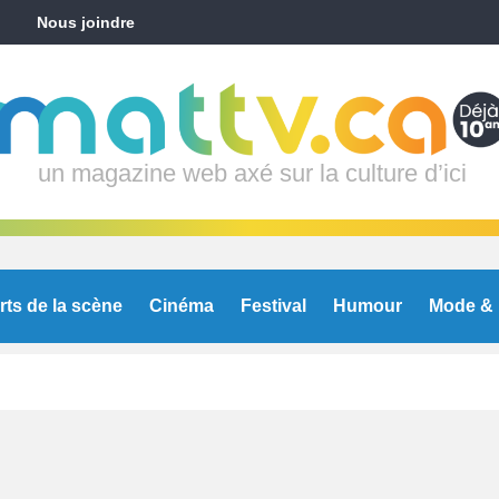
Nous joindre
un magazine web axé sur la culture d’ici
rts de la scène
Cinéma
Festival
Humour
Mode & 