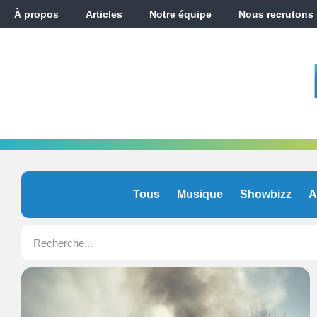
À propos
Articles
Notre équipe
Nous recrutons
Tous
Musique
Showbizz
A