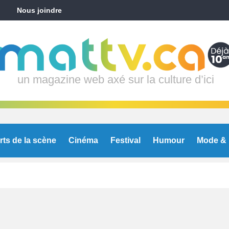
Nous joindre
un magazine web axé sur la culture d’ici
rts de la scène
Cinéma
Festival
Humour
Mode & 