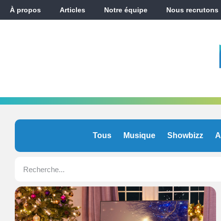
À propos
Articles
Notre équipe
Nous recrutons
Tous
Musique
Showbizz
A