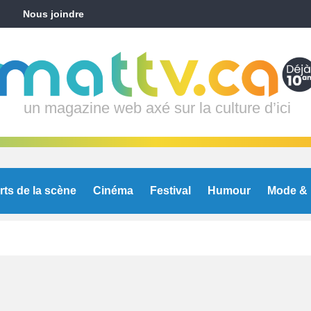
Nous joindre
un magazine web axé sur la culture d’ici
rts de la scène
Cinéma
Festival
Humour
Mode & 