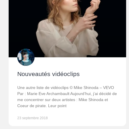
Nouveautés vidéoclips
Une autre liste de vidéoclips © Mike Shinoda – VEVO
Par : Marie Eve Archambault Aujourd’hui, j’ai décidé de
me concentrer sur deux artistes : Mike Shinoda et
Coeur de pirate. Leur point
23 septembre 2018