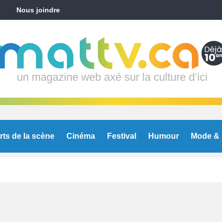
Nous joindre
un magazine web axé sur la culture d’ici
rts de la scène
Cinéma
Festival
Humour
Mode & 