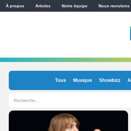
À propos
Articles
Notre équipe
Nous recrutons
Tous
Musique
Showbizz
A