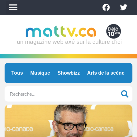
un magazine web axé sur la culture d’ici
Tous
Musique
Showbizz
Arts de la scène
C