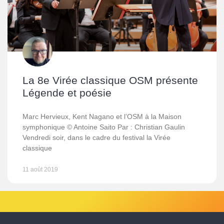
La 8e Virée classique OSM présente
Légende et poésie
Marc Hervieux, Kent Nagano et l’OSM à la Maison
symphonique © Antoine Saito Par : Christian Gaulin
Vendredi soir, dans le cadre du festival la Virée
classique
11 août 2019