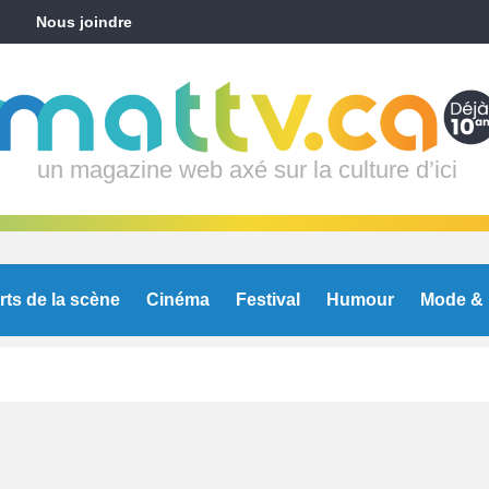
Nous joindre
un magazine web axé sur la culture d’ici
rts de la scène
Cinéma
Festival
Humour
Mode & 