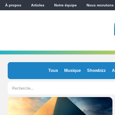
À propos
Articles
Notre équipe
Nous recrutons
Tous
Musique
Showbizz
A