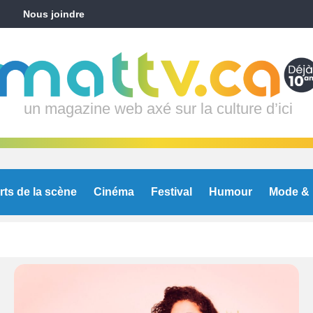
Nous joindre
un magazine web axé sur la culture d’ici
rts de la scène
Cinéma
Festival
Humour
Mode & 