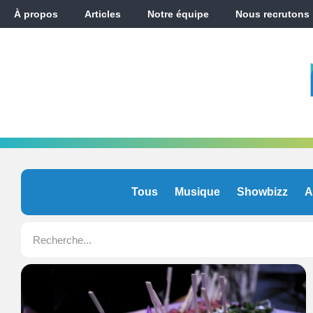
À propos
Articles
Notre équipe
Nous recrutons
Tous
Musique
Showbizz
A