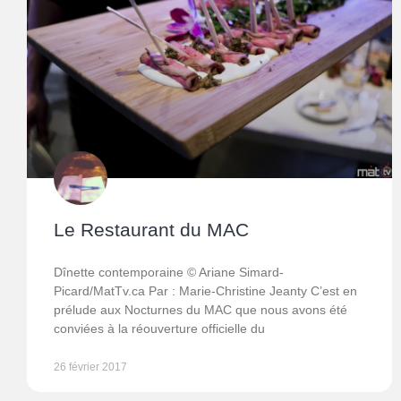
Le Restaurant du MAC
Dînette contemporaine © Ariane Simard-
Picard/MatTv.ca Par : Marie-Christine Jeanty C’est en
prélude aux Nocturnes du MAC que nous avons été
conviées à la réouverture officielle du
26 février 2017