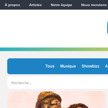
À propos
Articles
Notre équipe
Nous recrutons
Tous
Musique
Showbizz
A