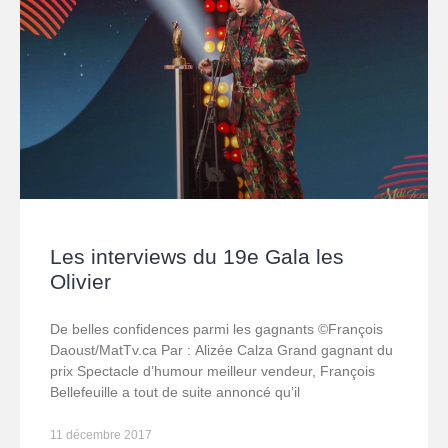
Les interviews du 19e Gala les
Olivier
De belles confidences parmi les gagnants ©François
Daoust/MatTv.ca Par : Alizée Calza Grand gagnant du
prix Spectacle d’humour meilleur vendeur, François
Bellefeuille a tout de suite annoncé qu’il
11 décembre 2017