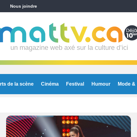
Nous joindre
un magazine web axé sur la culture d’ici
rts de la scène
Cinéma
Festival
Humour
Mode & 