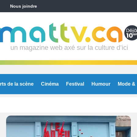
Nous joindre
un magazine web axé sur la culture d’ici
rts de la scène
Cinéma
Festival
Humour
Mode & 