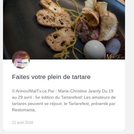
Faites votre plein de tartare
© Arinou/MatTv.ca Par : Marie-Christine Jeanty Du 19
au 29 avril : 5e édition du Tartarefest! Les amateurs de
tartares peuvent se réjouir, le Tartarefest, présenté par
Restomania,
21 avril 2018