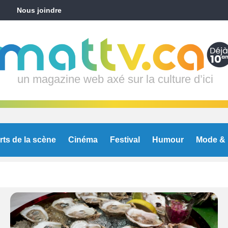
Nous joindre
un magazine web axé sur la culture d’ici
rts de la scène
Cinéma
Festival
Humour
Mode & 