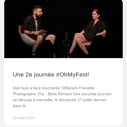
Une 2e journée #OhMyFest!
Des face à face touchants! ©Myriam Frenette
Photographe Par : Bella Richard Une seconde journée
se déroula à merveille, le dimanche 17 juillet dernier,
dans le
20 juillet 2016