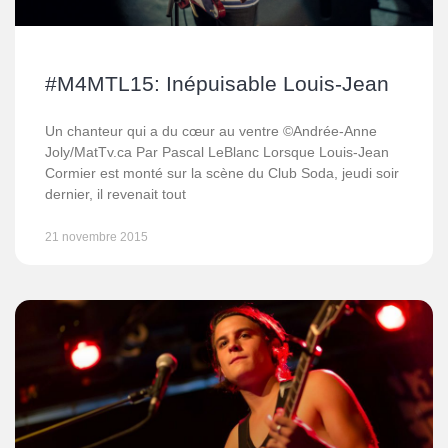
#M4MTL15: Inépuisable Louis-Jean
Un chanteur qui a du cœur au ventre ©Andrée-Anne
Joly/MatTv.ca Par Pascal LeBlanc Lorsque Louis-Jean
Cormier est monté sur la scène du Club Soda, jeudi soir
dernier, il revenait tout
21 novembre 2015