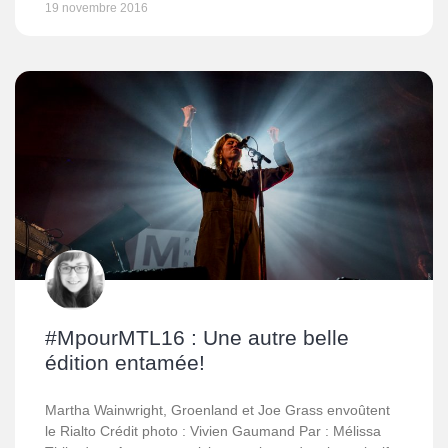
19 novembre 2016
#MpourMTL16 : Une autre belle
édition entamée!
Martha Wainwright, Groenland et Joe Grass envoûtent
le Rialto Crédit photo : Vivien Gaumand Par : Mélissa