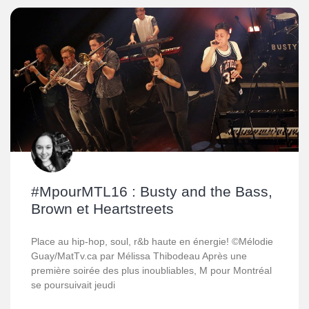
#MpourMTL16 : Busty and the Bass,
Brown et Heartstreets
Place au hip-hop, soul, r&b haute en énergie! ©Mélodie
Guay/MatTv.ca par Mélissa Thibodeau Après une
première soirée des plus inoubliables, M pour Montréal
se poursuivait jeudi