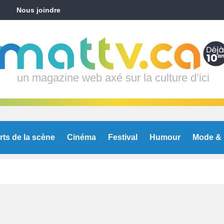
Nous joindre
un magazine web axé sur la culture d’ici
rts de la scène
Cinéma
Festival
Humour
Mode & 