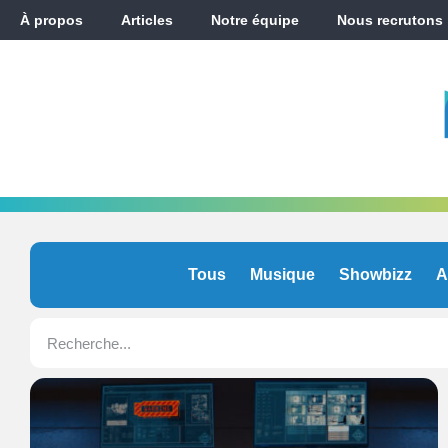
À propos
Articles
Notre équipe
Nous recrutons
Tous
Musique
Showbizz
A