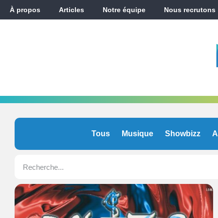
À propos
Articles
Notre équipe
Nous recrutons
Tous
Musique
Showbizz
A