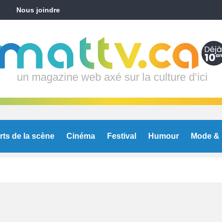
Nous joindre
un magazine web axé sur la culture d’ici
rts de la scène
Cinéma
Festival
Humour
Mode & 