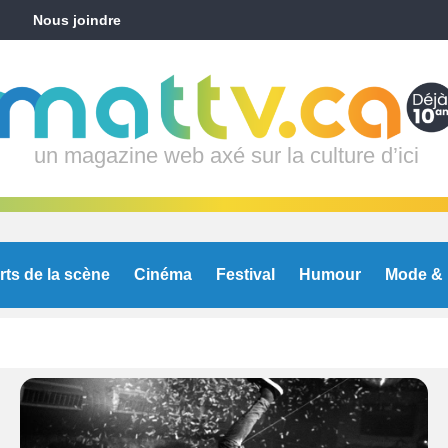
Nous joindre
un magazine web axé sur la culture d’ici
rts de la scène
Cinéma
Festival
Humour
Mode & 