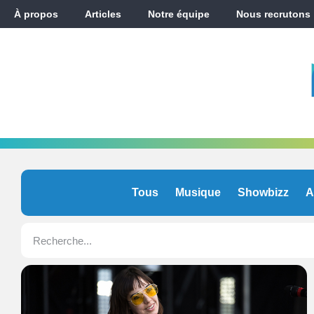
À propos
Articles
Notre équipe
Nous recrutons
Tous
Musique
Showbizz
A