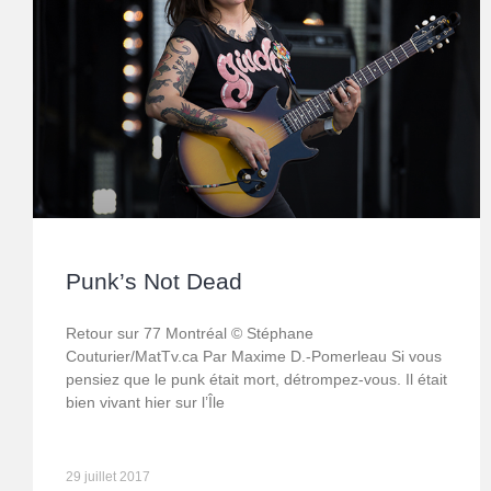
Punk’s Not Dead
Retour sur 77 Montréal © Stéphane
Couturier/MatTv.ca Par Maxime D.-Pomerleau Si vous
pensiez que le punk était mort, détrompez-vous. Il était
bien vivant hier sur l’Île
29 juillet 2017