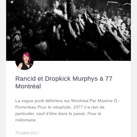
Rancid et Dropkick Murphys à 77
Montréal
La vague punk déferlera sur Montréal Par Maxime D.-
Pomerleau Pour le néophyte, 1977 n’a rien de
particulier, sauf d’être dans le passé. Pour le
mélomane
25 juillet 2017