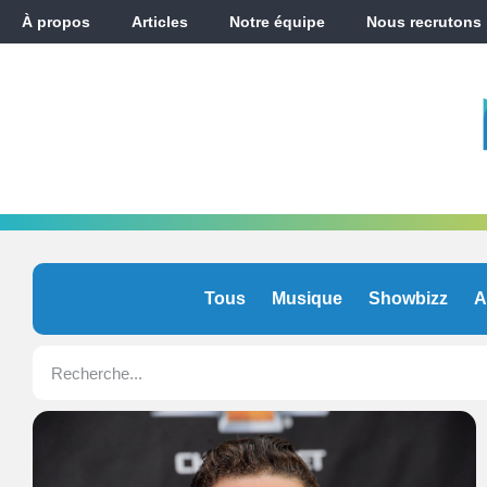
À propos
Articles
Notre équipe
Nous recrutons
Tous
Musique
Showbizz
A