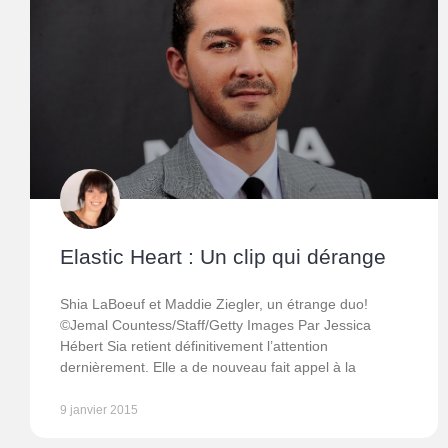
Elastic Heart : Un clip qui dérange
Shia LaBoeuf et Maddie Ziegler, un étrange duo!
©Jemal Countess/Staff/Getty Images Par Jessica
Hébert Sia retient définitivement l’attention
dernièrement. Elle a de nouveau fait appel à la
9 janvier 2015