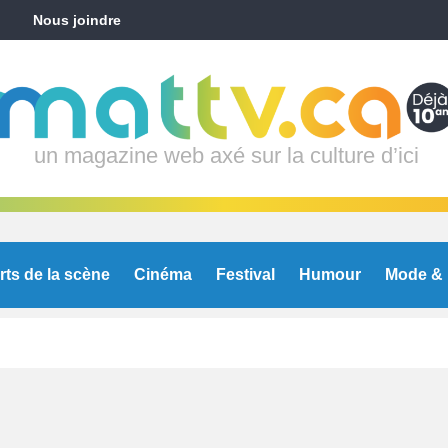
Nous joindre
un magazine web axé sur la culture d’ici
rts de la scène
Cinéma
Festival
Humour
Mode & 