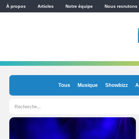
À propos
Articles
Notre équipe
Nous recrutons
Tous
Musique
Showbizz
A