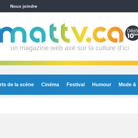
Nous joindre
un magazine web axé sur la culture d’ici
rts de la scène
Cinéma
Festival
Humour
Mode & 