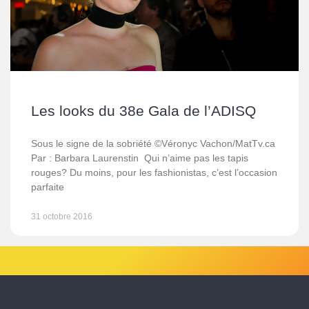
Les looks du 38e Gala de l’ADISQ
Sous le signe de la sobriété ©Véronyc Vachon/MatTv.ca
Par : Barbara Laurenstin Qui n’aime pas les tapis
rouges? Du moins, pour les fashionistas, c’est l’occasion
parfaite
31 octobre 2016