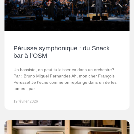
Pérusse symphonique : du Snack
bar à l’OSM
Un bassiste, on peut tu laisser ça dans un orchestre?
Par : Bruno Miguel Fernandes Ah, mon cher François
Pérusse! Je t’écris comme on replonge dans un de tes
tomes : par
19 février 2026