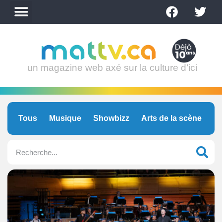
un magazine web axé sur la culture d’ici
Tous
Musique
Showbizz
Arts de la scène
C