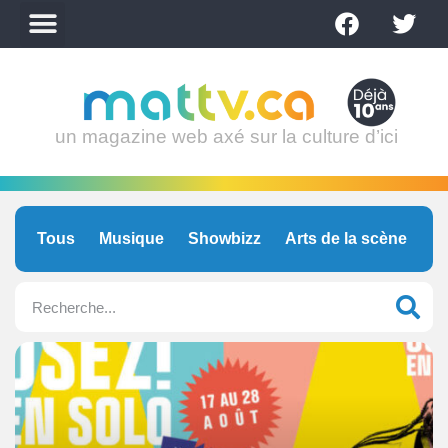
un magazine web axé sur la culture d’ici
Tous
Musique
Showbizz
Arts de la scène
C