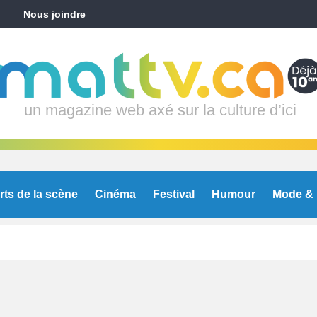
Nous joindre
un magazine web axé sur la culture d’ici
rts de la scène
Cinéma
Festival
Humour
Mode & 