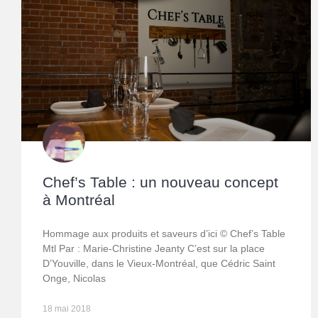
Chef’s Table : un nouveau concept
à Montréal
Hommage aux produits et saveurs d’ici © Chef’s Table
Mtl Par : Marie-Christine Jeanty C’est sur la place
D’Youville, dans le Vieux-Montréal, que Cédric Saint
Onge, Nicolas
18 mai 2018