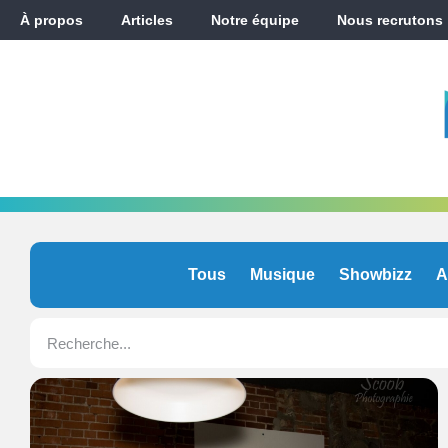
À propos
Articles
Notre équipe
Nous recrutons
Tous
Musique
Showbizz
A