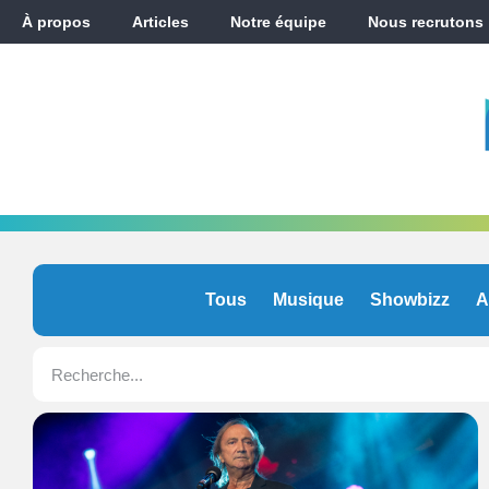
À propos
Articles
Notre équipe
Nous recrutons
Tous
Musique
Showbizz
A