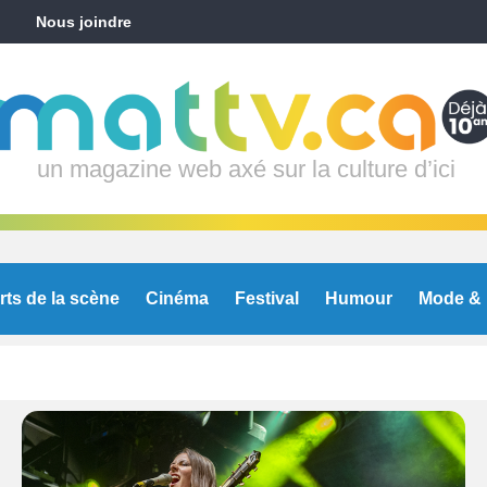
Nous joindre
un magazine web axé sur la culture d’ici
rts de la scène
Cinéma
Festival
Humour
Mode & 