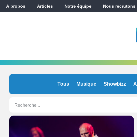
À propos
Articles
Notre équipe
Nous recrutons
Tous
Musique
Showbizz
A