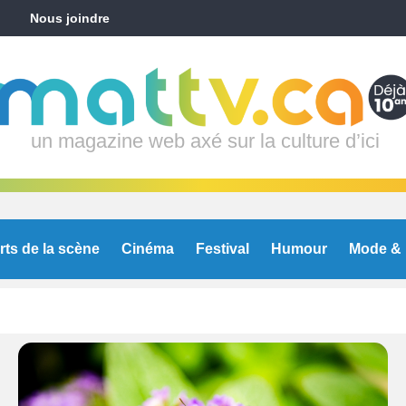
Nous joindre
un magazine web axé sur la culture d’ici
rts de la scène
Cinéma
Festival
Humour
Mode & 