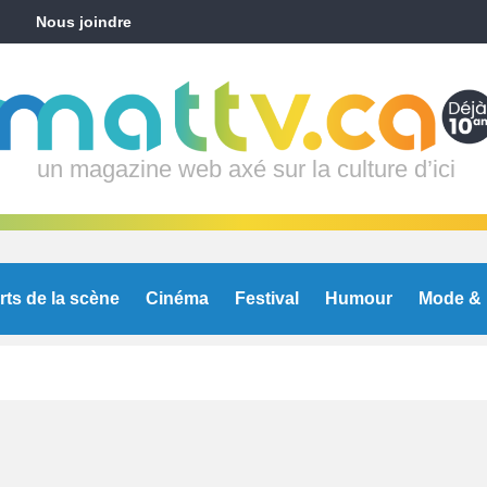
Nous joindre
un magazine web axé sur la culture d’ici
rts de la scène
Cinéma
Festival
Humour
Mode & 