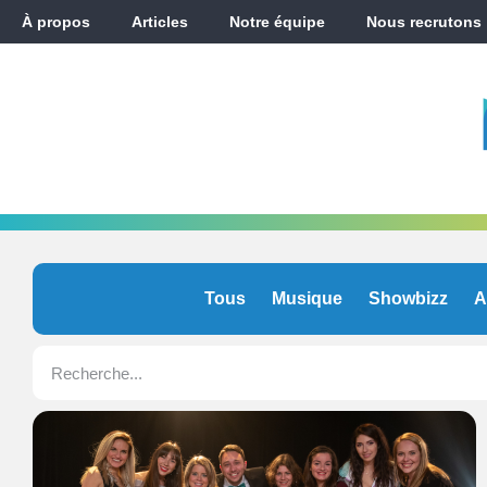
À propos
Articles
Notre équipe
Nous recrutons
Tous
Musique
Showbizz
A