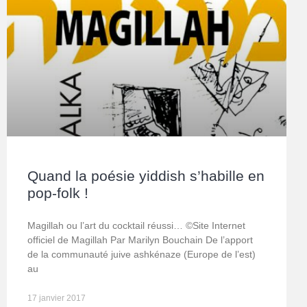
Quand la poésie yiddish s’habille en
pop-folk !
Magillah ou l’art du cocktail réussi… ©Site Internet
officiel de Magillah Par Marilyn Bouchain De l’apport
de la communauté juive ashkénaze (Europe de l’est)
au
17 janvier 2017