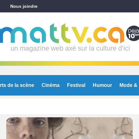
Nous joindre
un magazine web axé sur la culture d’ici
rts de la scène
Cinéma
Festival
Humour
Mode & 