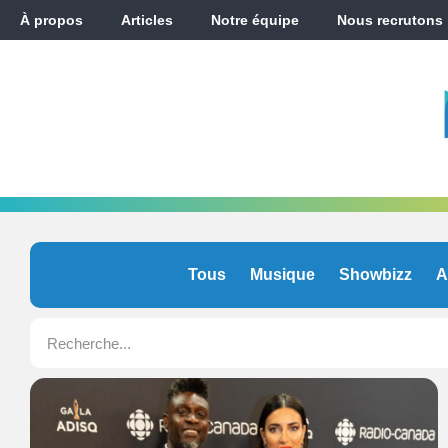
À propos
Articles
Notre équipe
Nous recrutons
Tous
Musique
Showbizz
A