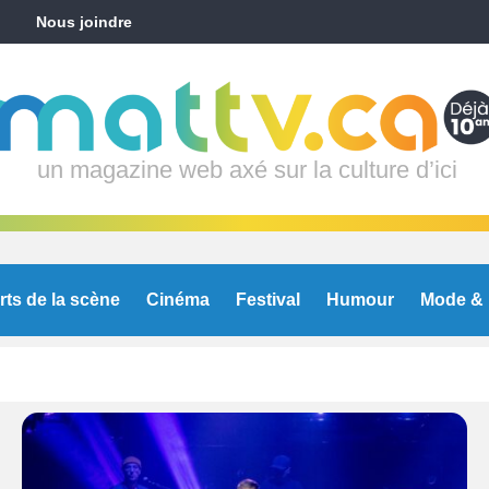
Nous joindre
un magazine web axé sur la culture d’ici
rts de la scène
Cinéma
Festival
Humour
Mode & 