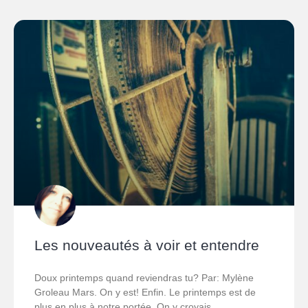
Les nouveautés à voir et entendre
Doux printemps quand reviendras tu? Par: Mylène
Groleau Mars. On y est! Enfin. Le printemps est de
plus en plus à notre portée. On y croyais