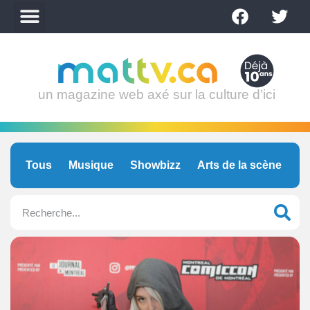
un magazine web axé sur la culture d’ici
Tous
Musique
Showbizz
Arts de la scène
C