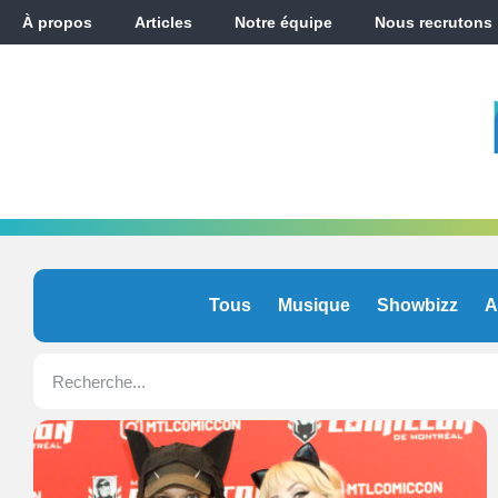
À propos
Articles
Notre équipe
Nous recrutons
Tous
Musique
Showbizz
A