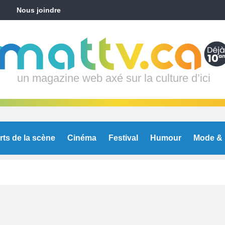
Nous joindre
un magazine web axé sur la culture d’ici
rts de la scène
Cinéma
Festival
Humour
Mode & 