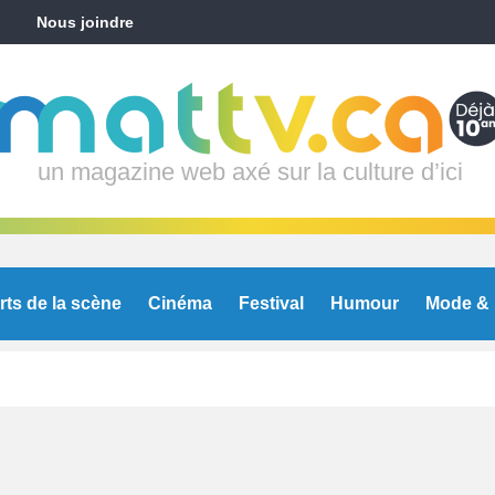
Nous joindre
un magazine web axé sur la culture d’ici
rts de la scène
Cinéma
Festival
Humour
Mode & 