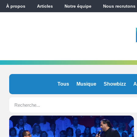
À propos
Articles
Notre équipe
Nous recrutons
Tous
Musique
Showbizz
A