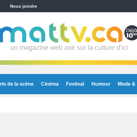
Nous joindre
un magazine web axé sur la culture d’ici
rts de la scène
Cinéma
Festival
Humour
Mode & 