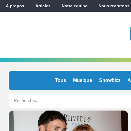
À propos
Articles
Notre équipe
Nous recrutons
Tous
Musique
Showbizz
A