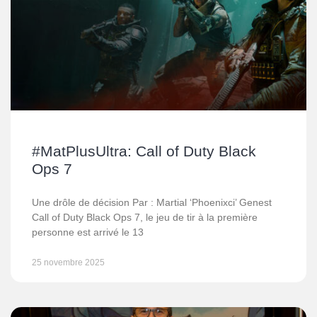
#MatPlusUltra: Call of Duty Black
Ops 7
Une drôle de décision Par : Martial ‘Phoenixci’ Genest
Call of Duty Black Ops 7, le jeu de tir à la première
personne est arrivé le 13
25 novembre 2025