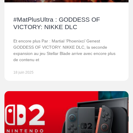
#MatPlusUltra : GODDESS OF
VICTORY: NIKKE DLC
Et encore plus Par : Martial ‘Phoenixci’ Genest
GODDESS OF VICTORY: NIKKE DLC, la seconde
expansion au jeu Stellar Blade arrive avec encore plus
de contenu et
18 juin 2025