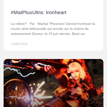
#MatPlusUltra: Ironheart
La relève? Par : Martial ‘Phoenixci’ Genest Ironheart la
courte série télévisuelle est arrivée sur la chaîne de
visionnement Disney+ le 23 juin dernier. Basé sur
1 juillet 2025