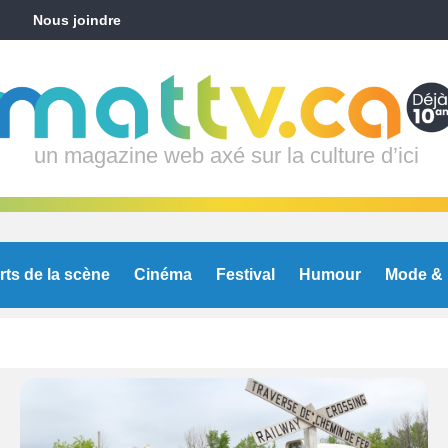
Nous joindre
un magazine web axé sur la culture d’ici
rts de la scène
Cinéma
Festival
Humour
Mode & 