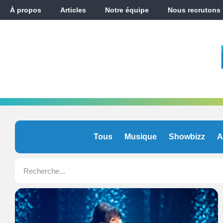
À propos
Articles
Notre équipe
Nous recrutons
Tous
Musique
Showbizz
A