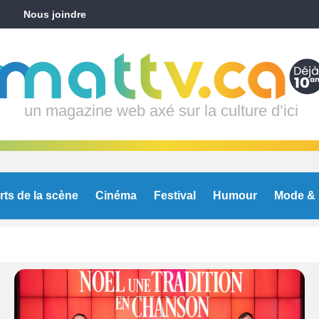
Nous joindre
un magazine web axé sur la culture d’ici
rts de la scène
Cinéma
Festival
Humour
Mode & 