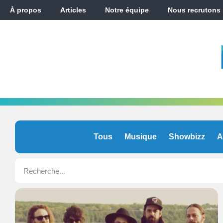
À propos
Articles
Notre équipe
Nous recrutons
Tous
Musique
Showbizz
A