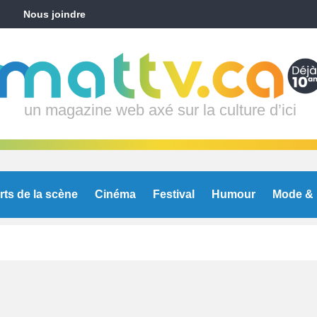
Nous joindre
un magazine web axé sur la culture d’ici
rts de la scène
Cinéma
Festival
Humour
Mode & 