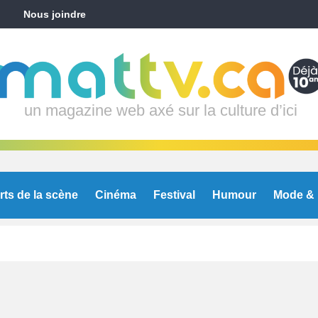
Nous joindre
un magazine web axé sur la culture d’ici
rts de la scène
Cinéma
Festival
Humour
Mode & 