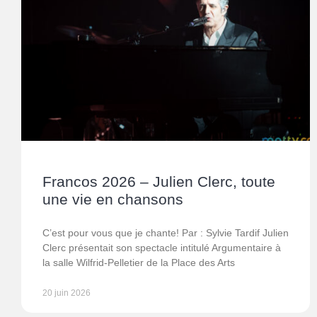
Francos 2026 – Julien Clerc, toute
une vie en chansons
C’est pour vous que je chante! Par : Sylvie Tardif Julien
Clerc présentait son spectacle intitulé Argumentaire à
la salle Wilfrid-Pelletier de la Place des Arts
20 juin 2026