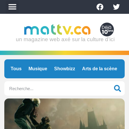
un magazine web axé sur la culture d’ici
Tous
Musique
Showbizz
Arts de la scène
C